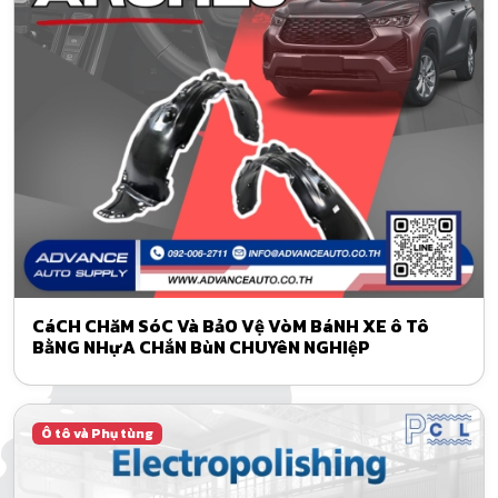
CáCH CHăM SóC Và BảO Vệ VòM BáNH XE ô Tô
BằNG NHựA CHắN BùN CHUYêN NGHIệP
Ô tô và Phụ tùng