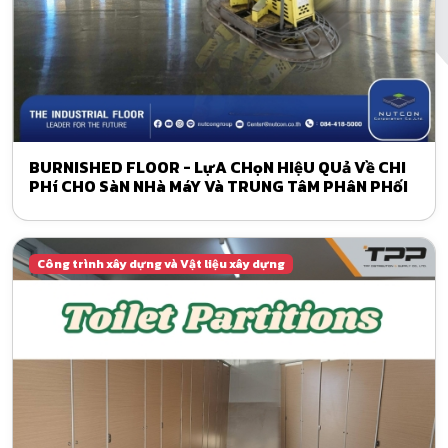
BURNISHED FLOOR - LựA CHọN HIệU QUả Về CHI
PHí CHO SàN NHà MáY Và TRUNG TâM PHâN PHốI
Công trình xây dựng và Vật liệu xây dựng