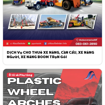
DịCH Vụ CHO THUê XE NâNG, CầN CẩU, XE NâNG
NGườI, XE NâNG BOOM TRọN GóI
Ô tô và Phụ tùng