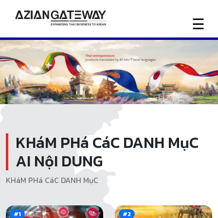
☰
Trang
chủ
Tin
tức
Liên
KHáM PHá CáC DANH MụC
hệ
AI NộI DUNG
chúng
tôi
KHáM PHá CáC DANH MụC
#1
#2