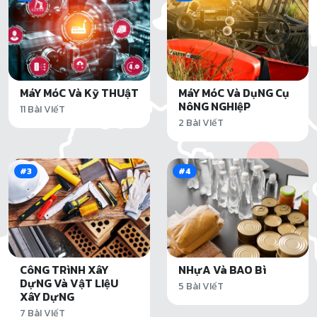
MáY MóC Và Kỹ THUậT
MáY MóC Và DụNG Cụ
NôNG NGHIệP
11 BàI VIếT
2 BàI VIếT
#3
#4
CôNG TRìNH XâY
NHựA Và BAO Bì
DựNG Và VậT LIệU
5 BàI VIếT
XâY DựNG
7 BàI VIếT