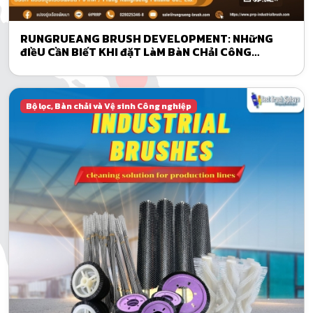
RUNGRUEANG BRUSH DEVELOPMENT: NHữNG
đIềU CầN BIếT KHI đặT LàM BàN CHảI CôNG
NGHIệP THEO YêU CầU
Bộ lọc, Bàn chải và Vệ sinh Công nghiệp