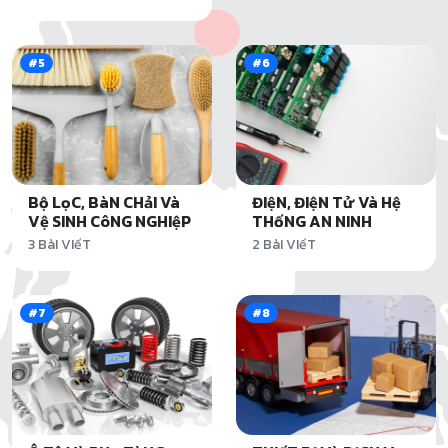
#5
#6
Bộ LọC, BàN CHảI Và
ĐIệN, ĐIệN Tử Và Hệ
Vệ SINH CôNG NGHIệP
THốNG AN NINH
3 BàI VIếT
2 BàI VIếT
#7
#8