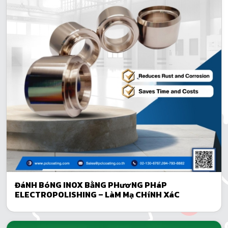
ĐáNH BóNG INOX BằNG PHươNG PHáP
ELECTROPOLISHING – LàM Mạ CHíNH XáC