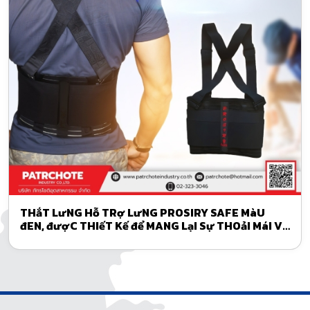
THắT LưNG Hỗ TRợ LưNG PROSIRY SAFE MàU
đEN, đượC THIếT Kế để MANG LạI Sự THOảI MáI Và
AN TOàN TốI đA