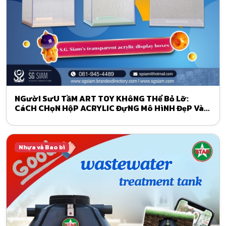
NGườI SưU TầM ART TOY KHôNG THể Bỏ Lỡ:
CáCH CHọN HộP ACRYLIC ĐựNG Mô HìNH ĐẹP Và
SANG TRọNG
Nhựa và Bao bì