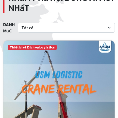
NHấT
DANH
MụC
Thiết bị và Dịch vụ Logistics