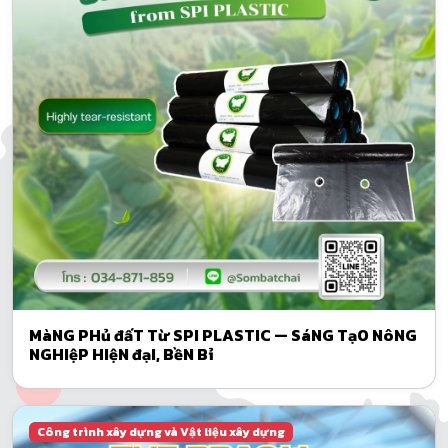
MàNG PHủ đấT Từ SPI PLASTIC — SáNG TạO NôNG
NGHIệP HIệN đạI, BềN Bỉ
Công trình xây dựng và Vật liệu xây dựng