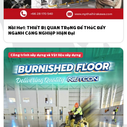
NồI HơI: THIếT Bị QUAN TRọNG Để THúC ĐẩY
NGàNH CôNG NGHIệP HIệN ĐạI
Công trình xây dựng và Vật liệu xây dựng