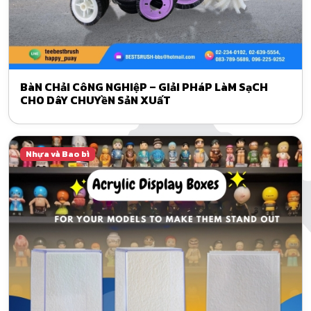
BàN CHảI CôNG NGHIệP – GIảI PHáP LàM SạCH
CHO DâY CHUYềN SảN XUấT
Nhựa và Bao bì