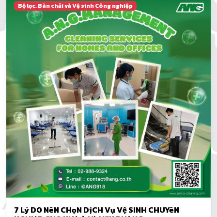
Bộ lọc, Bàn chải và Vệ sinh Công nghiệp
7 Lý DO NêN CHọN DịCH Vụ Vệ SINH CHUYêN