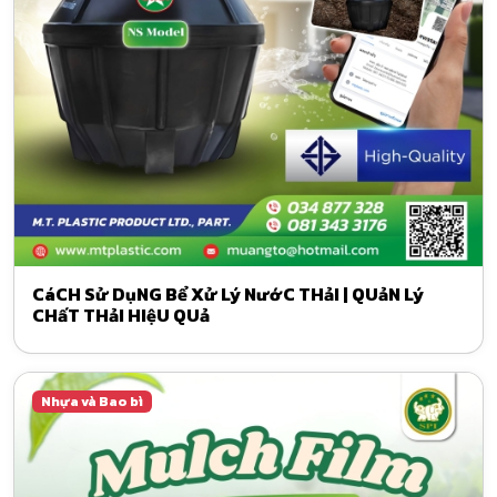
CáCH Sử DụNG Bể Xử Lý NướC THảI | QUảN Lý
CHấT THảI HIệU QUả
Nhựa và Bao bì