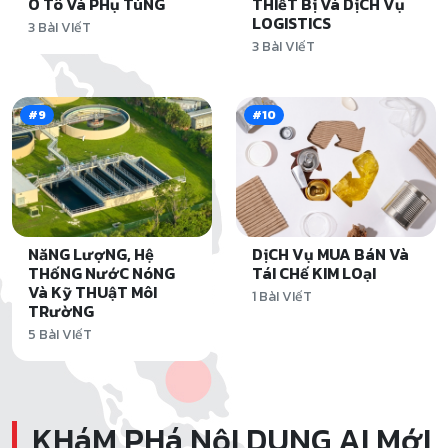
Ô Tô Và PHụ TùNG
THIếT Bị Và DịCH Vụ
LOGISTICS
3 BàI VIếT
3 BàI VIếT
#9
#10
NăNG LượNG, Hệ
DịCH Vụ MUA BáN Và
THốNG NướC NóNG
TáI CHế KIM LOạI
Và Kỹ THUậT MôI
1 BàI VIếT
TRườNG
5 BàI VIếT
KHáM PHá NộI DUNG AI MớI