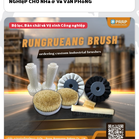
NGHIệP CHO NHà ở Và VăN PHòNG
Bộ lọc, Bàn chải và Vệ sinh Công nghiệp