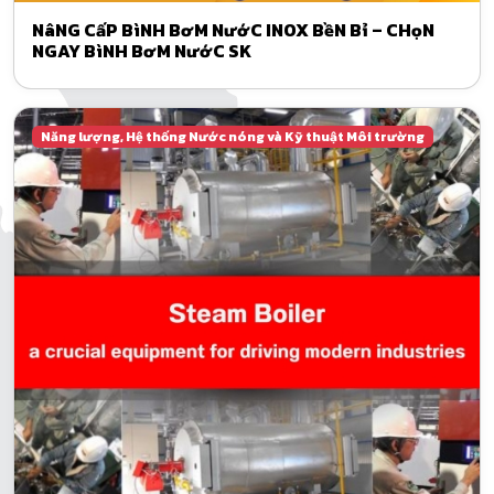
NâNG CấP BìNH BơM NướC INOX BềN Bỉ – CHọN
NGAY BìNH BơM NướC SK
Năng lượng, Hệ thống Nước nóng và Kỹ thuật Môi trường