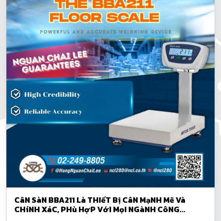
CâN SàN BBA211 Là THIếT Bị CâN MạNH Mẽ Và
CHíNH XáC, PHù HợP VớI MọI NGàNH CôNG
NGHIệP BAO GồM Cả NHà MáY.