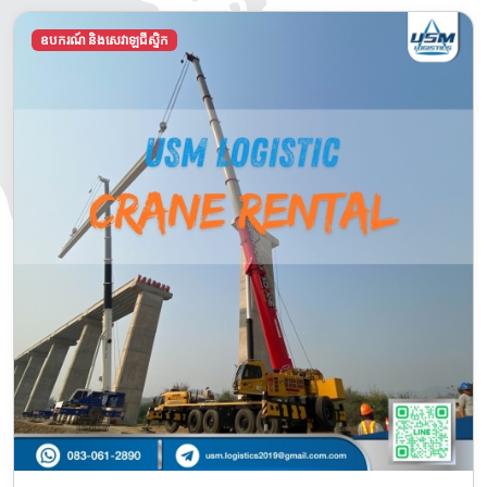
ឧបករណ៍ និងសេវាឡជីស្ទិក