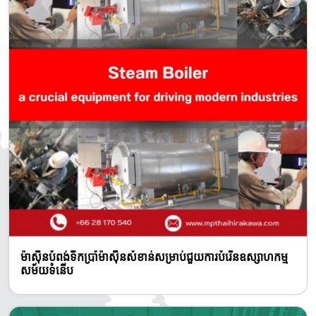
ម៉ាស៊ីនបំពង់ទឹកប្រាំម៉ាស៊ីនសំខាន់សម្រាប់ជួយការបំរើនឧស្សាហកម្ម
សម័យទំនើប