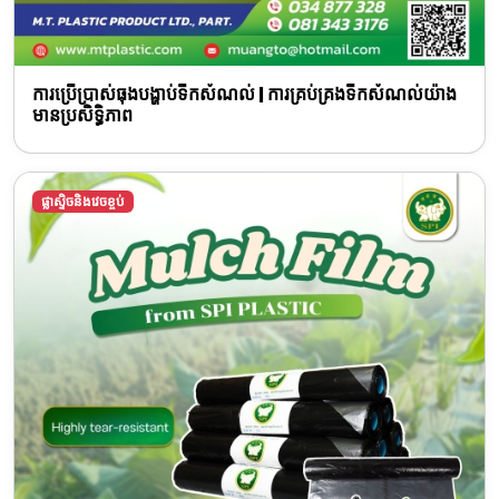
ការប្រើប្រាស់ធុងបង្ហាប់ទឹកសំណល់ | ការគ្រប់គ្រងទឹកសំណល់យ៉ាង
មានប្រសិទ្ធិភាព
ផ្លាស្ទិចនិងវេចខ្ចប់