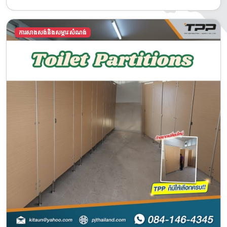
ការសាងសង់និងសម្ភារៈសំណង់