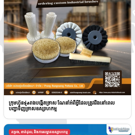
ក្រុមហ៊ុនรุ่งរាងបង្កើតច្រាស ណែនាំអំពីអ្វីដែលត្រូវដឹងនៅពេល
បញ្ជាទិញច្រាសឧស្សាហកម្ម
តម្រង, ខាត់ដុស, និងការសម្អាតឧស្សាហកម្ម