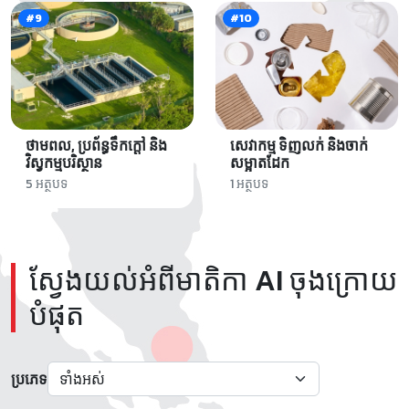
#9
#10
ថាមពល, ប្រព័ន្ធទឹកក្តៅ និង
សេវាកម្ម ទិញលក់ និងចាក់
វិស្វកម្មបរិស្ថាន
សម្អាតដែក
5 អត្ថបទ
1 អត្ថបទ
ស្វែងយល់អំពីមាតិកា AI ចុងក្រោយ
បំផុត
ប្រភេទ