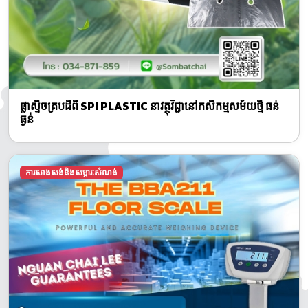
ផ្លាស្ទិចគ្របដីពី SPI PLASTIC នាវត្ថុវិជ្ជានៅកសិកម្មសម័យថ្មី ធន់
ធ្ងន់
ការសាងសង់និងសម្ភារៈសំណង់