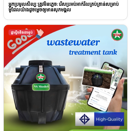
អ្នកប្រមូលសិល្បៈត្រូវមិនភ្លេច: រើសប្រអប់អាក់រីលគ្រប់គ្រាន់សម្រាប់
ម៉ូដែលយ៉ាងដូចម្តេចឲ្យមានសុភមង្គល
ផ្លាស្ទិចនិងវេចខ្ចប់