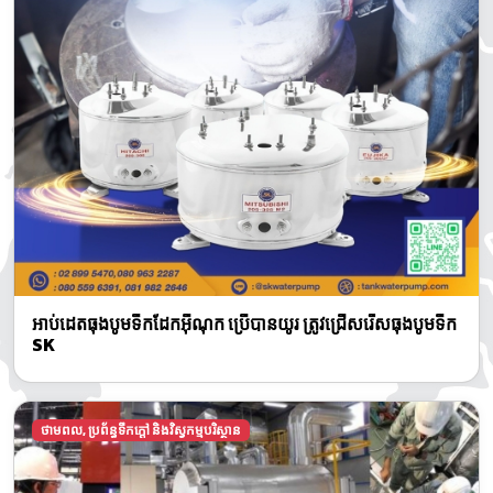
អាប់ដេតធុងបូមទឹកដែកអ៊ីណុក ប្រើបានយូរ ត្រូវជ្រើសរើសធុងបូមទឹក
SK
ថាមពល, ប្រព័ន្ធទឹកក្តៅ និងវិស្វកម្មបរិស្ថាន