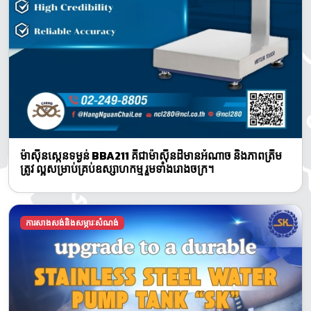
ម៉ាស៊ីនស្កេនទម្ងន់ BBA211 គឺជាម៉ាស៊ីនដ៏មានអំណាច និងភាពត្រឹម
ត្រូវ ល្អសម្រាប់គ្រប់ឧស្សាហកម្ម រួមទាំងរោងចក្រ។
ការសាងសង់និងសម្ភារៈសំណង់