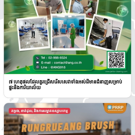
៧ ហេតុផលដែលគួរជ្រើសរើសសេវាទាំងអស់ដ៏មានជំនាញសម្រាប់
ផ្ទះនិងការិយាល័យ
តម្រង, ខាត់ដុស, និងការសម្អាតឧស្សាហកម្ម