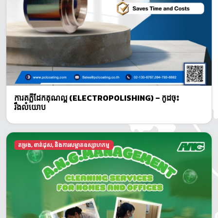
ការតភ្លឺដែកគុណល្អ (ELECTROPOLISHING) – កូដចុះ
រឹងលំយោប
តម្រង, ខាត់ដុស, និងការសម្អាតឧស្សាហកម្ម