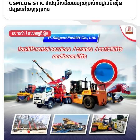
USM LOGISTIC ជាជម្រើសដ៏សមរម្យសម្រាប់ការជួលម៉ាស៊ីន
ជញ្ជូននៅសមុទ្រប្រការ
ឧបករណ៍ និងសេវាឡជីស្ទិក