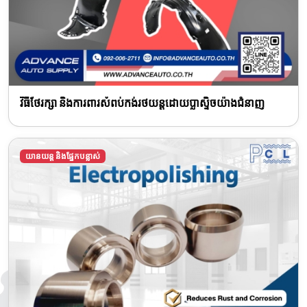
វិធីថែរក្សា និងការពារសំពប់កង់រថយន្តដោយប្លាស្ទិចយ៉ាងជំនាញ
យានយន្ត និងផ្នែកបន្លាស់