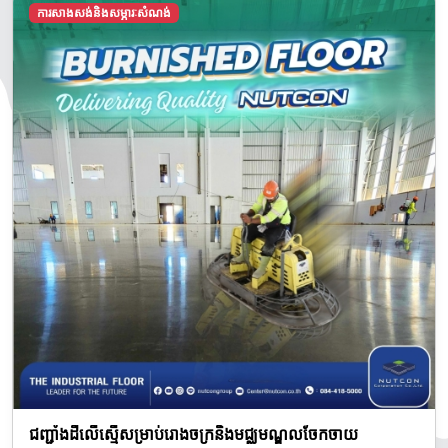
ការសាងសង់និងសម្ភារៈសំណង់
ជញ្ជាំងដីលើស្មើសម្រាប់រោងចក្រនិងមជ្ឈមណ្ឌលចែកចាយ