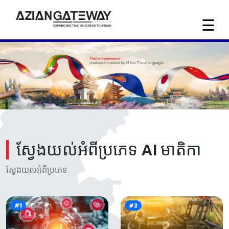
☰
ទំព័រ
ដំបូង
កម្មវិធី
សំដែង
ពាណិជ្ជកម្ម
ស្វែងយល់អំពីប្រភេទ AI មាតិកា
យើង
មាន
ស្វែងយល់អំពីប្រភេទ
#1
#2