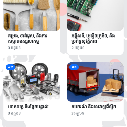
តម្រង, ខាត់ដុស, និងការ
អគ្គិសនី, អេឡិចត្រូនិច, និង
សម្អាតឧស្សាហកម្ម
ប្រព័ន្ធសុវត្ថិភាព
3 អត្ថបទ
2 អត្ថបទ
#7
#8
យានយន្ត និងផ្នែកបន្លាស់
ឧបករណ៍ និងសេវាឡជីស្ទិក
3 អត្ថបទ
3 អត្ថបទ