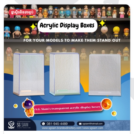
ផ្លាស្ទិចនិងវេចខ្ចប់