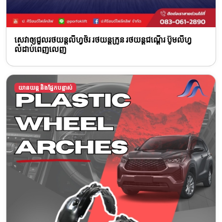
សេវាឲ្យជួលរថយន្តលីហ្វថ័រ រថយន្តក្រូន រថយន្តជណ្តើរ ប៊ូមលីហ្វ
លំដាប់ពេញលេញ
យានយន្ត និងផ្នែកបន្លាស់