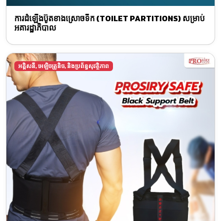
ការដំឡើងប៊ូតខាងស្រោចទឹក (TOILET PARTITIONS) សម្រាប់
អគារដ្ឋាភិបាល
អគ្គិសនី, អេឡិចត្រូនិច, និងប្រព័ន្ធសុវត្ថិភាព