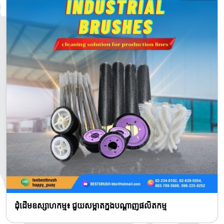
ដុំដើមឧស្សាហកម្ម៖ ជួយសម្អាតក្នុងបណ្តាញផលិតកម្ម