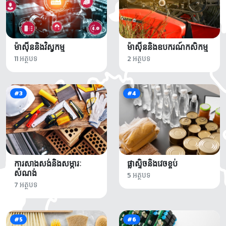
ម៉ាស៊ីននិងវិស្វកម្ម
ម៉ាស៊ីននិងឧបករណ៍កសិកម្ម
11 អត្ថបទ
2 អត្ថបទ
#3
#4
ការសាងសង់និងសម្ភារៈ
ផ្លាស្ទិចនិងវេចខ្ចប់
សំណង់
5 អត្ថបទ
7 អត្ថបទ
#5
#6