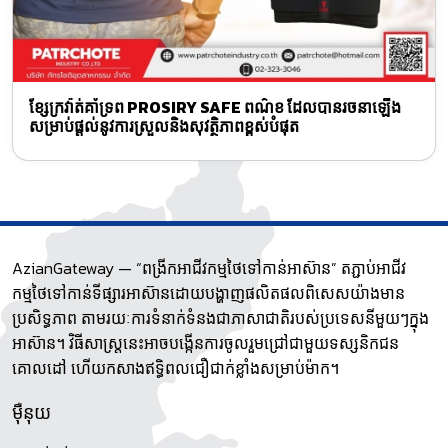
ខ្សែក្រវ៉ាត់គាំទ្រព PROSIRY SAFE ពណ៌ខ ដែលបានរចនាឡើង
សម្រាប់ផ្តល់នូវការស្រួលនិងសុវត្ថិភាពខ្ពស់បំផុត
AzianGateway — “ពង្រីកអាជីវកម្មថៃទៅកាន់អាស៊ាន” តភ្ជាប់អាជីវ
កម្មថៃទៅកាន់ទីផ្សារអាស៊ានដោយបង្ហាញផលិតផលពិសេសយ៉ាងមាន
ប្រសិទ្ធភាព តាមរយៈការទំនាក់ទំនងជាភាសាជាតិរបស់ប្រទេសនីមួយៗក្នុង
អាស៊ាន។ វិធីសាស្រ្តនេះអាចបង្កើនការចូលរួមជ្រៅជាមួយទស្សនិកជន
គោលដៅ ហើយកសាងឥទ្ធិពលជឿជាក់ខ្លាំងសម្រាប់ម៉ាក។
ម៉ឺនុយ