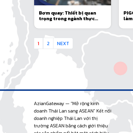
Bơm quay: Thiết bị quan
PIG
trọng trong ngành thực
làm
phẩm và đồ uống
ứng
1
2
NEXT
AzianGateway — “Mở rộng kinh
doanh Thái Lan sang ASEAN” Kết nối
doanh nghiệp Thái Lan với thị
trường ASEAN bằng cách giới thiệu