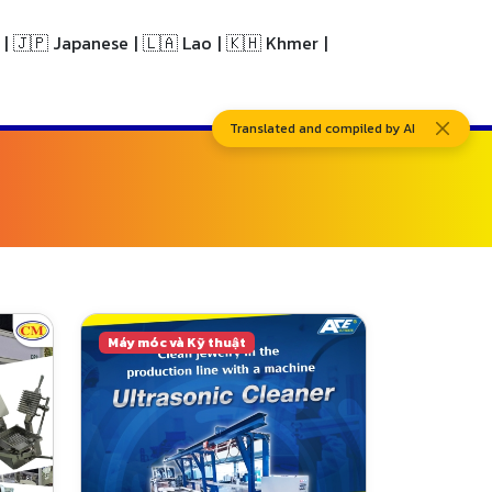
|
🇯🇵 Japanese
|
🇱🇦 Lao
|
🇰🇭 Khmer
|
Translated and compiled by AI
Máy móc và Kỹ thuật