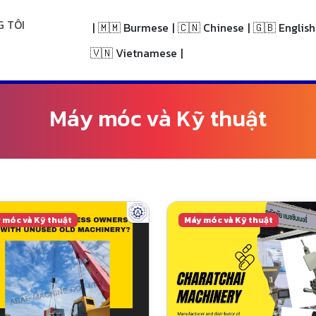
 TÔI
|
🇲🇲 Burmese
|
🇨🇳 Chinese
|
🇬🇧 English
🇻🇳 Vietnamese
|
Máy móc và Kỹ thuật
 móc và Kỹ thuật
Máy móc và Kỹ thuật