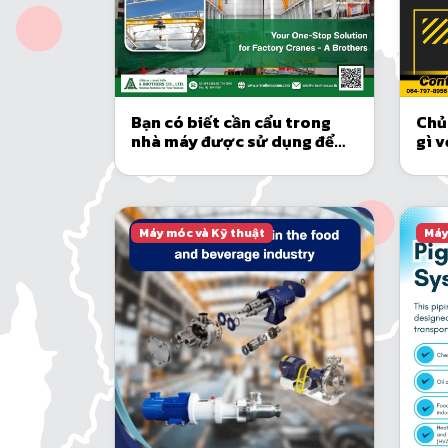
Bạn có biết cần cẩu trong
Chủ
nhà máy được sử dụng để
gì 
làm gì không?
còn
Máy móc và Kỹ thuật
Máy