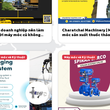
 doanh nghiệp nên làm
Charatchai Machinery | 
với máy móc cũ không
móc sản xuất thuốc thả
 sử dụng?
dược toàn diện
 móc và Kỹ thuật
Máy móc và Kỹ thuật