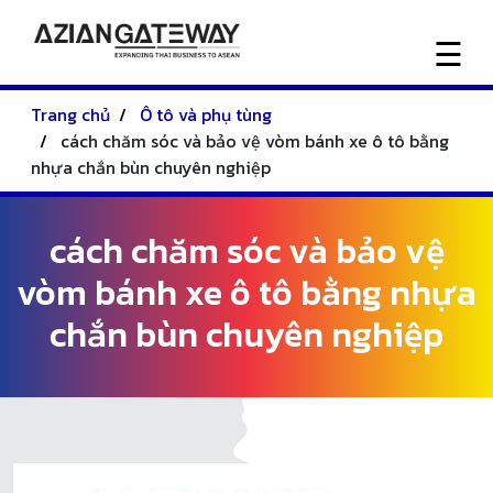
☰
Trang chủ
Ô tô và phụ tùng
Trang
cách chăm sóc và bảo vệ vòm bánh xe ô tô bằng
chủ
nhựa chắn bùn chuyên nghiệp
Tin
cách chăm sóc và bảo vệ
tức
vòm bánh xe ô tô bằng nhựa
Liên
chắn bùn chuyên nghiệp
hệ
chúng
tôi